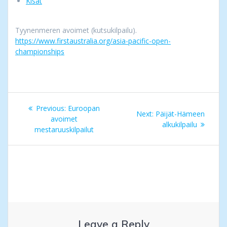
Kisat
Tyynenmeren avoimet (kutsukilpailu).
https://www.firstaustralia.org/asia-pacific-open-
championships
Post
Previous
Previous:
Euroopan
Next
Next:
Päijät-Hämeen
navigation
post:
avoimet
post:
alkukilpailu
mestaruuskilpailut
Leave a Reply