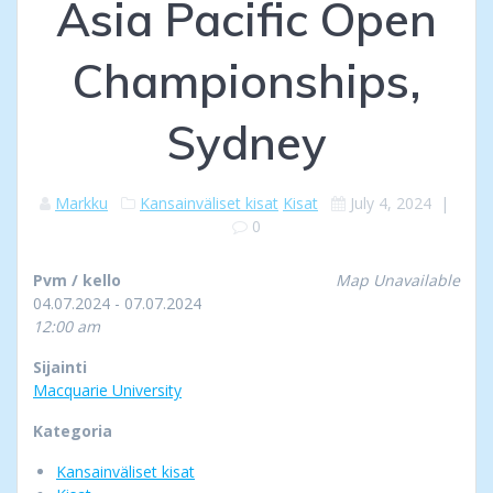
Asia Pacific Open
Championships,
Sydney
Markku
Kansainväliset kisat
Kisat
July 4, 2024
|
0
Pvm / kello
Map Unavailable
04.07.2024 - 07.07.2024
12:00 am
Sijainti
Macquarie University
Kategoria
Kansainväliset kisat